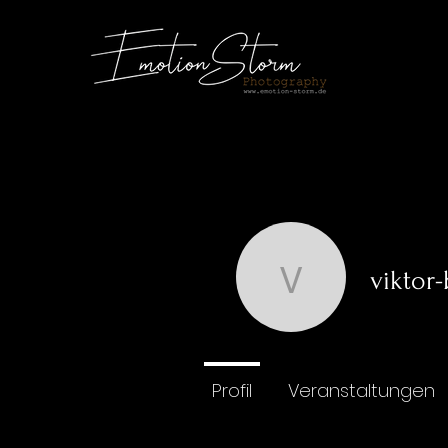
viktor
viktor-b
0
Followe
Profil
Veranstaltungen