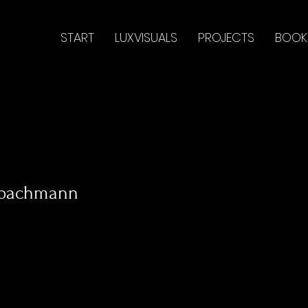
START
LUXVISUALS
PROJECTS
BOOK
-bachmann
achmann
r
0
Gefolgt