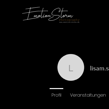
lisam.
lisam.sch
0
Followe
Profil
Veranstaltungen