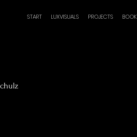
START
LUXVISUALS
PROJECTS
BOOK
schulz
ulz
r
0
Gefolgt